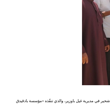
ر في مديرية غيل باوزير، والذي تنفّذه «مؤسسة بادقيدق