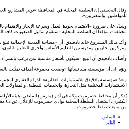
وقال البحسني إن السلطة المحلية في المحافظة «تولي المشاريع العقا
للمواطنين، والمغتربين».
وشدّد على ضرورة «الاهتمام بجودة العمل وسرعة الإنجاز والاهتمام ب
مختلفة»، مؤكداً أن السلطة المحلية «ستقوم بتذليل الصعوبات كافة ا
ومركزين تجاريين ومدرستين للتعليم الأساس وأخرى للتعليم الثانوي
وأضاف بادقيدق أن البيع «سيكون بأسعار مناسبة لمن يرغب بالشراء من 
ونوّه إلى أن مؤسسته منذ نشأتها «وضعت مجموعة أهداف تمثّلت بالسعي
الاستثمارات المختلفة مثل التجارة، والخدمات النفطية، والمقاولات الع
يُذكر أن محافظ حضرموت وجّه في آذار (مارس) الماضي، هيئة الأر
الكثي
من مبيعات نفط حضرموت.
السابق
التالي