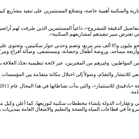
رية والسكنية أهمية خاصة، وتشجّع المستثمرين على تنفيذ مشاريع كبي
التفاصيل الدقيقة للمشروع»، داعياً المستثمرين الذين صُرفت لهم أرا
لتي تعترض سير تنفيذهم لمشاريعهم السكنية».
، وأربعة مساجد، وروضة أطفال وحضانة، ومستشفى، وصالة أفراح ومركز
المواطنين، وغيرهم من المغتربين، عبر لائحة تنظيمية تحدّد العلاقة ب
 للانتشار والتقدّم، وصولاً إلى احتلال مكانة متقدّمة بين المؤسسات
امة.
اضي وعقارات الدولة بإنشاء مخططات سكنية لتوزيعها، كما أعلن وك
ري، استعداد السلطة المحلية بوادي حضرموت للإعلان عن 62 مشروعاً في قطاعات المياه والصحة وا