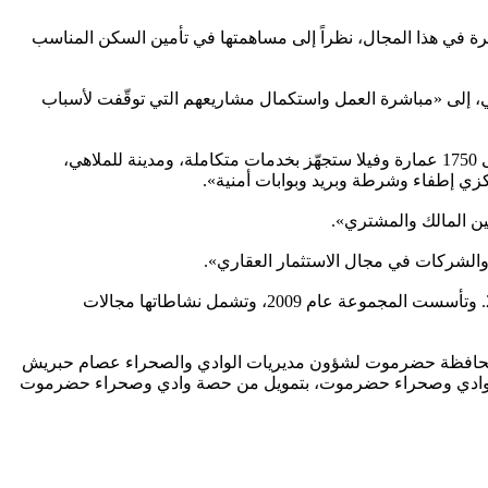
رة في هذا المجال، نظراً إلى مساهمتها في تأمين السكن المناسب
ضي، إلى «مباشرة العمل واستكمال مشاريعهم التي توقّفت لأسباب
وأكد مالك المشروع خالد بادقيدق، أن «مساحة المدينة الإجمالية تبلغ نحو مليون و85 ألف متر مربع، وتضم وحدتي جوار سكنيتين، وتحتوي على 1750 عمارة وفيلا ستجهّز بخدمات متكاملة، ومدينة للملاهي،
ي إطفاء وشرطة وبريد وبوابات أمنية».
ين المالك والمشتري».
 والشركات في مجال الاستثمار العقاري».
وتعدّ «مؤسسة بادقيدق للاستثمارات العقارية» الذراع العقاري لمجموعة «بادقيدق للاستثمار»، والتي بدأت نشاطاتها في هذا المجال عام 2011. وتأسست المجموعة عام 2009، وتشمل نشاطاتها مجالات
يل محافظة حضرموت لشؤون مديريات الوادي والصحراء عصام حبريش
لتعليم والاشغال العامة بمديريات وادي وصحراء حضرموت، بتمويل من حصة وادي وصحراء حضرموت